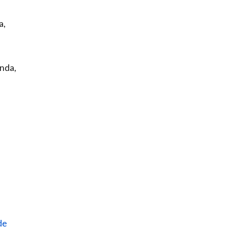
a,
nda,
de