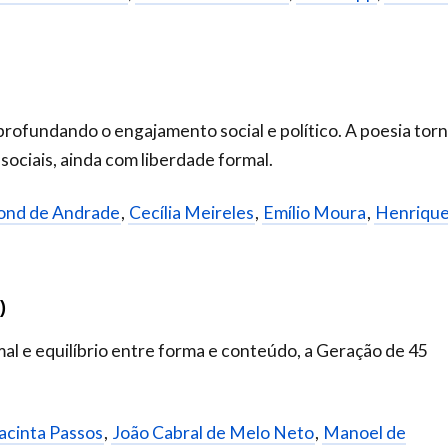
profundando o engajamento social e político. A poesia tor
sociais, ainda com liberdade formal.
ond de Andrade
,
Cecília Meireles
,
Emílio Moura
,
Henrique
)
al e equilíbrio entre forma e conteúdo, a Geração de 45
acinta Passos
,
João Cabral de Melo Neto
,
Manoel de