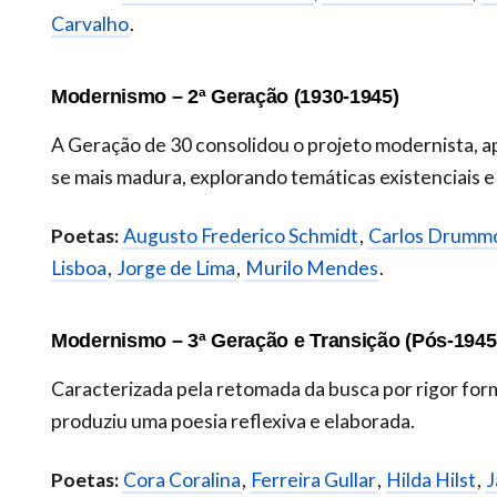
Carvalho
.
Modernismo – 2ª Geração (1930-1945)
A Geração de 30 consolidou o projeto modernista, a
se mais madura, explorando temáticas existenciais e 
Poetas:
Augusto Frederico Schmidt
,
Carlos Drumm
Lisboa
,
Jorge de Lima
,
Murilo Mendes
.
Modernismo – 3ª Geração e Transição (Pós-1945
Caracterizada pela retomada da busca por rigor form
produziu uma poesia reflexiva e elaborada.
Poetas:
Cora Coralina
,
Ferreira Gullar
,
Hilda Hilst
,
J