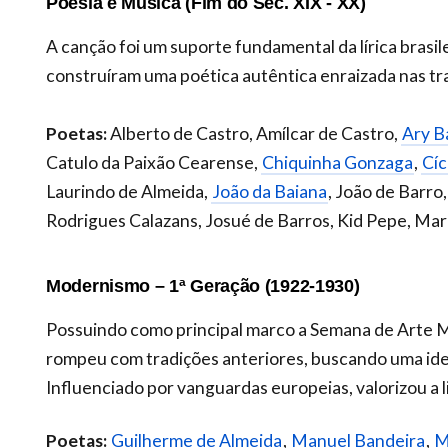
Poesia e Música (Fim do Séc. XIX - XX)
A canção foi um suporte fundamental da lírica brasi
construíram uma poética autêntica enraizada nas tra
Poetas:
Alberto de Castro, Amílcar de Castro,
Ary B
Catulo da Paixão Cearense,
Chiquinha Gonzaga
,
Cíc
Laurindo de Almeida,
João da Baiana
, João de Barro
Rodrigues Calazans, Josué de Barros, Kid Pepe, Mar
Modernismo – 1ª Geração (1922-1930)
Possuindo como principal marco a Semana de Arte M
rompeu com tradições anteriores, buscando uma ide
Influenciado por vanguardas europeias, valorizou a l
Poetas:
Guilherme de Almeida
,
Manuel Bandeira
,
M