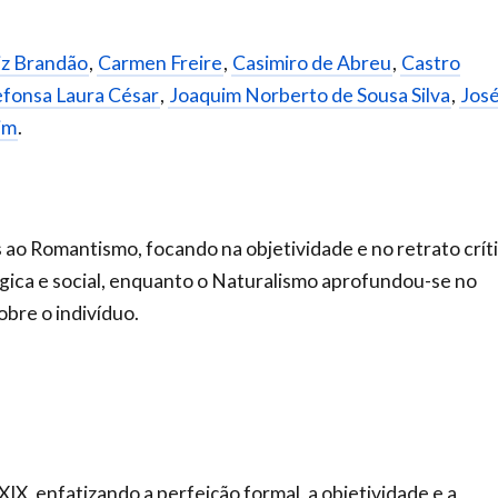
iz Brandão
,
Carmen Freire
,
Casimiro de Abreu
,
Castro
efonsa Laura César
,
Joaquim Norberto de Sousa Silva
,
Jos
im
.
ao Romantismo, focando na objetividade e no retrato crít
ógica e social, enquanto o Naturalismo aprofundou-se no
obre o indivíduo.
XIX, enfatizando a perfeição formal, a objetividade e a