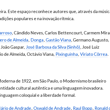
leira. Este espaço reconhece autores que, através da músic
dições populares e na inovação rítmica.
arroso
, Cândido Neves, Carlos Bettencourt, Carmem Mira
ero de Almeida
,
Donga
,
Gastão Viana
, Germano Augusto,
, João Gaspar,
José Barbosa da Silva (Sinhô)
, José Luiz
io de Almeida, Octávio Viana,
Pixinguinha
,
Viriato Côrrea
.
oderna de 1922, em São Paulo, o Modernismo brasileiro
ntidade cultural autêntica e uma linguagem inovadora.
inguagem coloquial e a liberdade formal.
ário de Andrade
,
Oswald de Andrade
,
Raul Bopp
,
Ronald 