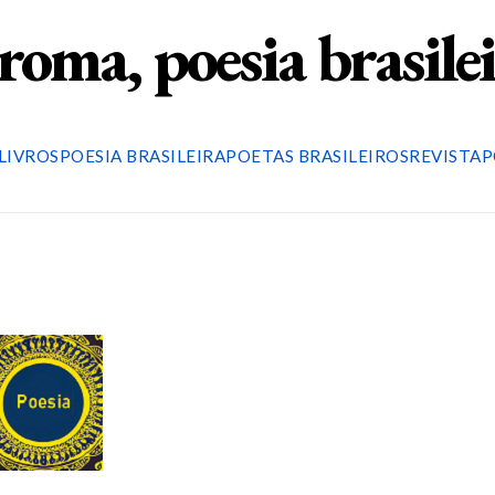
roma, poesia brasile
LIVROS
POESIA BRASILEIRA
POETAS BRASILEIROS
REVISTA
P