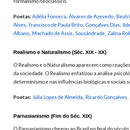
formalismo neoclássico.
Poetas:
Adélia Fonseca
,
Álvares de Azevedo
,
Beatr
Alves
,
Francisco de Paula Brito
,
Gonçalves Dias
,
Ild
Albano
,
Machado de Assis
,
Sousândrade
,
Zalina Rol
Realismo e Naturalismo (Séc. XIX - XX)
O Realismo e o Naturalismo aparecem como reações 
da sociedade. O Realismo enfatizou a análise psicol
determinismo e nas influências biológicas e sociais s
Poetas:
Júlia Lopes de Almeida
,
Ricardo Gonçalves
.
Parnasianismo (Fim do Séc. XIX)
O Parnasianismo chegou ao Brasil no final do século 