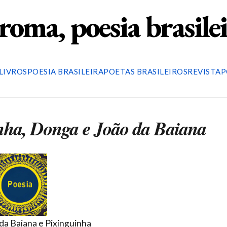
roma, poesia brasile
LIVROS
POESIA BRASILEIRA
POETAS BRASILEIROS
REVISTA
P
nha, Donga e João da Baiana
da Baiana e Pixinguinha