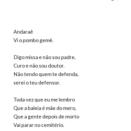
Andaraê
Vi o pombo gemê.
Digo missa e não sou padre,
Curo e não sou doutor.
Não tendo quem te defenda,
serei o teu defensor.
Toda vez que eu me lembro
Que a baleia é mãe do mero,
Que a gente depois de morto
Vai parar no cemitério.