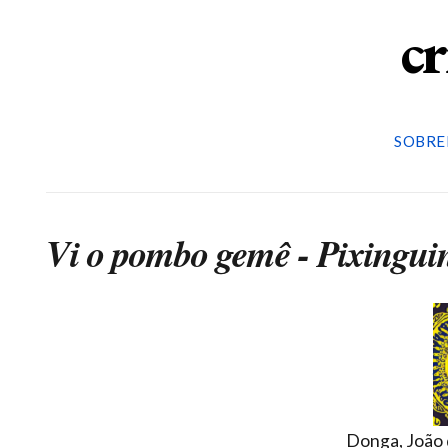
cr
SOBRE
Vi o pombo gemê - Pixingui
Donga, João 