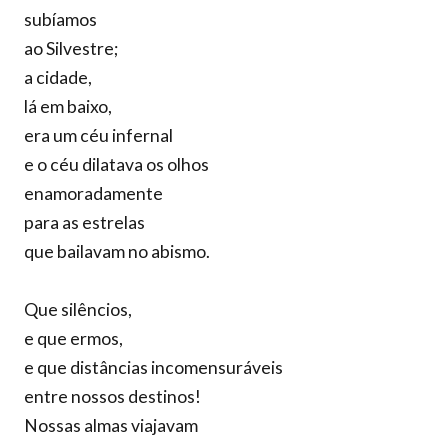
subíamos
ao Silvestre;
a cidade,
lá em baixo,
era um céu infernal
e o céu dilatava os olhos
enamoradamente
para as estrelas
que bailavam no abismo.
Que silêncios,
e que ermos,
e que distâncias incomensuráveis
entre nossos destinos!
Nossas almas viajavam