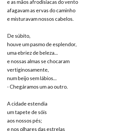
e as mãos afrodisíacas do vento
afagavam as ervas do caminho
e misturavam nossos cabelos.
De súbito,
houve um pasmo de esplendor,
uma ebriez de beleza...
e nossas almas se chocaram
vertiginosamente,
num beijo sem lábios...
- Chegáramos um ao outro.
A cidade estendia
um tapete de sóis
aos nossos pés;
e nos olhares das estrelas