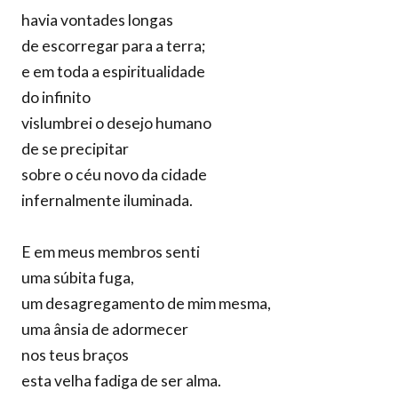
havia vontades longas
de escorregar para a terra;
e em toda a espiritualidade
do infinito
vislumbrei o desejo humano
de se precipitar
sobre o céu novo da cidade
infernalmente iluminada.
E em meus membros senti
uma súbita fuga,
um desagregamento de mim mesma,
uma ânsia de adormecer
nos teus braços
esta velha fadiga de ser alma.