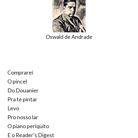
Oswald de Andrade
Comprarei
O pincel
Do Douanier
Pra te pintar
Levo
Pro nosso lar
O piano periquito
E o Reader's Digest