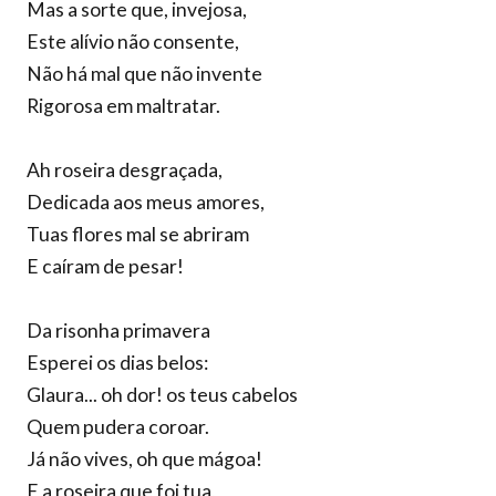
Mas a sorte que, invejosa,
Este alívio não consente,
Não há mal que não invente
Rigorosa em maltratar.
Ah roseira desgraçada,
Dedicada aos meus amores,
Tuas flores mal se abriram
E caíram de pesar!
Da risonha primavera
Esperei os dias belos:
Glaura... oh dor! os teus cabelos
Quem pudera coroar.
Já não vives, oh que mágoa!
E a roseira que foi tua,