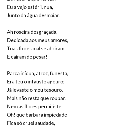
Eu a vejo estéril, nua,
Junto da água desmaiar.
Ah roseira desgraçada,
Dedicada aos meus amores,
Tuas flores mal se abriram
E caíram de pesar!
Parca iníqua, atroz, funesta,
Era teu o infausto agouro;
Já levaste o meu tesouro,
Mais não resta que roubar.
Nem as flores permitiste...
Oh! que bárbara impiedade!
Fica só cruel saudade,