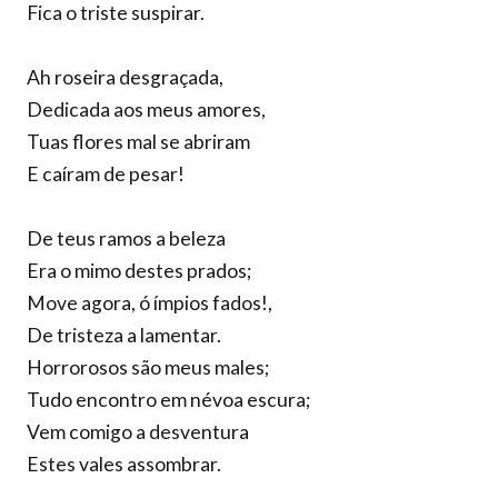
Fica o triste suspirar.
Ah roseira desgraçada,
Dedicada aos meus amores,
Tuas flores mal se abriram
E caíram de pesar!
De teus ramos a beleza
Era o mimo destes prados;
Move agora, ó ímpios fados!,
De tristeza a lamentar.
Horrorosos são meus males;
Tudo encontro em névoa escura;
Vem comigo a desventura
Estes vales assombrar.