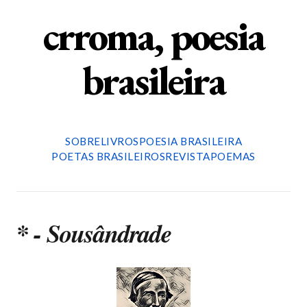
crroma, poesia
brasileira
SOBRE
LIVROS
POESIA BRASILEIRA
POETAS BRASILEIROS
REVISTA
POEMAS
* - Sousândrade