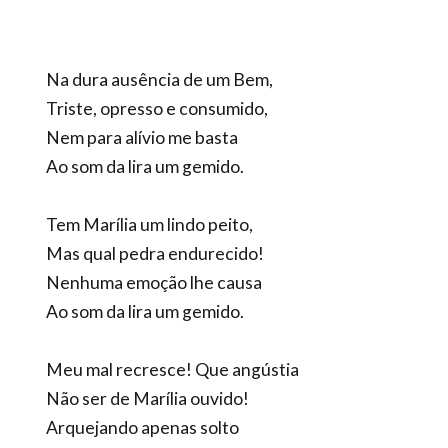
Na dura ausência de um Bem,
Triste, opresso e consumido,
Nem para alívio me basta
Ao som da lira um gemido.
Tem Marília um lindo peito,
Mas qual pedra endurecido!
Nenhuma emoção lhe causa
Ao som da lira um gemido.
Meu mal recresce! Que angústia
Não ser de Marília ouvido!
Arquejando apenas solto