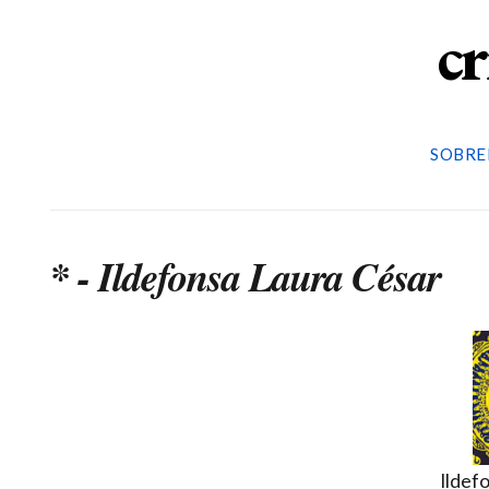
cr
SOBRE
* - Ildefonsa Laura César
Ildef