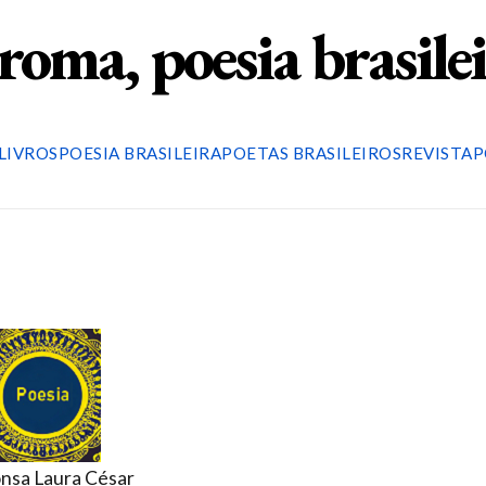
roma, poesia brasile
LIVROS
POESIA BRASILEIRA
POETAS BRASILEIROS
REVISTA
P
onsa Laura César