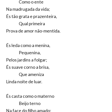
Como o ente
Na madrugada da vida;
És tão grata e prazenteira,
Qual primeira
Prova de amor não-mentida.
És leda como a menina,
Pequenina,
Pelos jardins a folgar;
És suave corno a brisa,
Que ameniza
Linda noite de luar.
És casta como o materno
Beijo terno
Na face do filho amado;