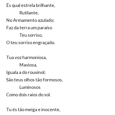
És qual estrela brilhante,
Rutilante,
No Armamento azulado;
Faz da terra um paraíso
Teu sorriso,
O teu sorriso engraçado.
Tua voz harmoniosa,
Maviosa,
Iguala a do rouxinol;
São teus olhos tão formosos,
Luminosos
Como dois raios do sol.
Tu és tão meiga e inocente,