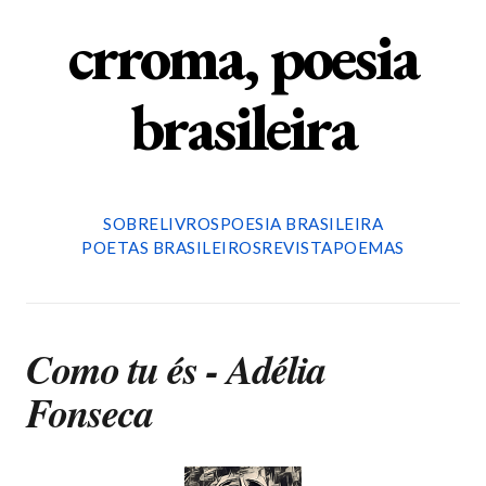
crroma, poesia
brasileira
SOBRE
LIVROS
POESIA BRASILEIRA
POETAS BRASILEIROS
REVISTA
POEMAS
Como tu és - Adélia
Fonseca