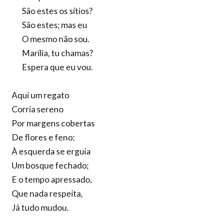
São estes os sítios?
São estes; mas eu
O mesmo não sou.
Marília, tu chamas?
Espera que eu vou.
Aqui um regato
Corria sereno
Por margens cobertas
De flores e feno:
À esquerda se erguia
Um bosque fechado;
E o tempo apressado,
Que nada respeita,
Já tudo mudou.