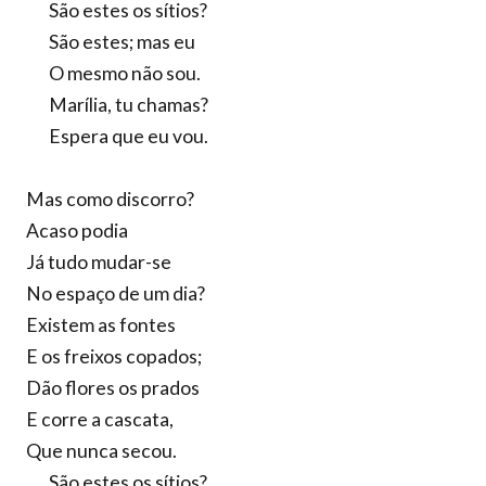
São estes os sítios?
São estes; mas eu
O mesmo não sou.
Marília, tu chamas?
Espera que eu vou.
Mas como discorro?
Acaso podia
Já tudo mudar-se
No espaço de um dia?
Existem as fontes
E os freixos copados;
Dão flores os prados
E corre a cascata,
Que nunca secou.
São estes os sítios?