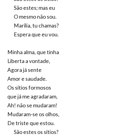
São estes; mas eu
O mesmo não sou.
Marília, tu chamas?
Espera que eu vou.
Minha alma, que tinha
Liberta a vontade,
Agora já sente
Amor e saudade.
Os sítios formosos
que já me agradaram,
Ah! não se mudaram!
Mudaram-se os olhos,
De triste que estou.
São estes os sítios?