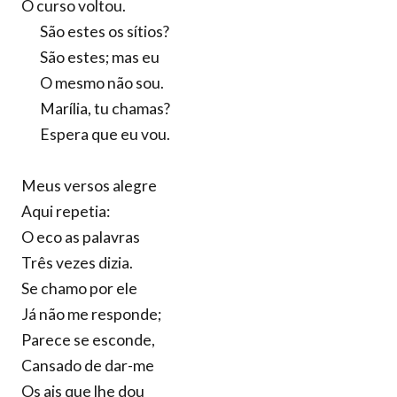
O curso voltou.
São estes os sítios?
São estes; mas eu
O mesmo não sou.
Marília, tu chamas?
Espera que eu vou.
Meus versos alegre
Aqui repetia:
O eco as palavras
Três vezes dizia.
Se chamo por ele
Já não me responde;
Parece se esconde,
Cansado de dar-me
Os ais que lhe dou