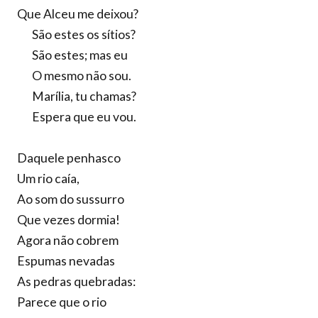
Que Alceu me deixou?
São estes os sítios?
São estes; mas eu
O mesmo não sou.
Marília, tu chamas?
Espera que eu vou.
Daquele penhasco
Um rio caía,
Ao som do sussurro
Que vezes dormia!
Agora não cobrem
Espumas nevadas
As pedras quebradas:
Parece que o rio