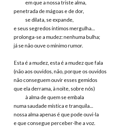
em que a nossa triste alma,
penetrada de mágoas e de dor,
se dilata, se expande,
e seus segredos íntimos mergulha...
prolonga-se a mudez: nenhuma bulha;
já se não ouve o mínimo rumor.
Esta é a mudez, esta é a mudez que fala
(não aos ouvidos, não, porque os ouvidos
não conseguem ouvir esses gemidos
que ela derrama, à noite, sobre nós)
à alma de quem se embala
numa saudade mística e tranquila...
nossa alma apenas é que pode ouvi-la
e que consegue perceber-lhe a voz.