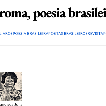
roma, poesia brasile
LIVROS
POESIA BRASILEIRA
POETAS BRASILEIROS
REVISTA
P
ancisca Júlia