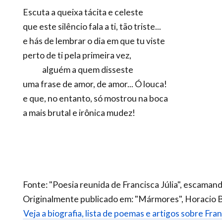
Escuta a queixa tácita e celeste
que este silêncio fala a ti, tão triste...
e hás de lembrar o dia em que tu viste
perto de ti pela primeira vez,
alguém a quem disseste
uma frase de amor, de amor... Ó louca!
e que, no entanto, só mostrou na boca
a mais brutal e irônica mudez!
Fonte: "Poesia reunida de Francisca Júlia", escamand
Originalmente publicado em: "Mármores", Horacio Be
Veja a biografia, lista de poemas e artigos sobre Franc