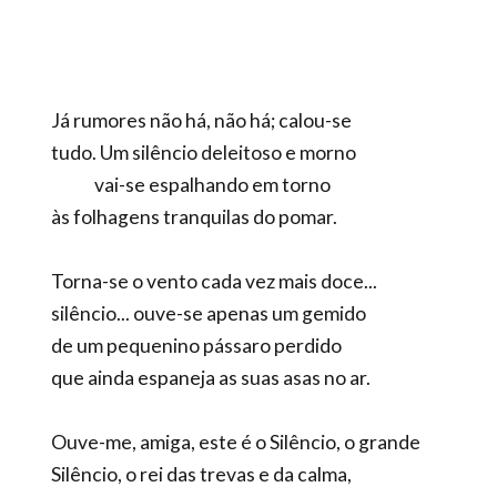
Já rumores não há, não há; calou-se
tudo. Um silêncio deleitoso e morno
vai-se espalhando em torno
às folhagens tranquilas do pomar.
Torna-se o vento cada vez mais doce...
silêncio... ouve-se apenas um gemido
de um pequenino pássaro perdido
que ainda espaneja as suas asas no ar.
Ouve-me, amiga, este é o Silêncio, o grande
Silêncio, o rei das trevas e da calma,