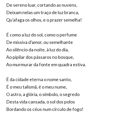
De sereno luar, cortando as nuvens,
Deixam nelas um traço de luz branca,
Qu’afaga os olhos, e o prazer semelha!
É como a luz do sol, como o perfume
De missiva d’amor, ou semelhante
Ao silêncio da noite, à luz do dia,
Ao pipilar dos pássaros no bosque,
Ao murmurar da fonte em quadra estiva.
É da cidade eterna o nome santo,
É o meu talismã, é o meu nume,
O astro, a glória, o símbolo, o segredo
Desta vida cansada, o sol dos polos
Bordando os céus num círculo de fogo!