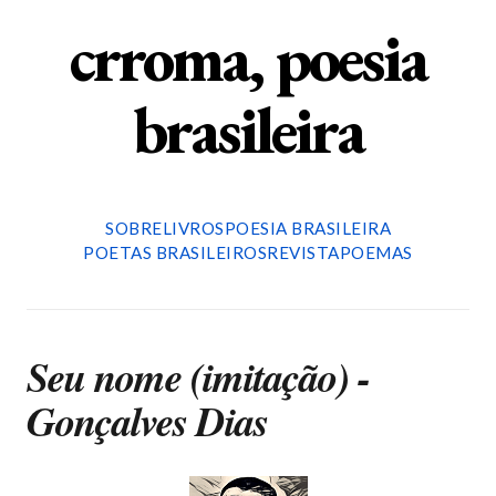
crroma, poesia
brasileira
SOBRE
LIVROS
POESIA BRASILEIRA
POETAS BRASILEIROS
REVISTA
POEMAS
Seu nome (imitação) -
Gonçalves Dias