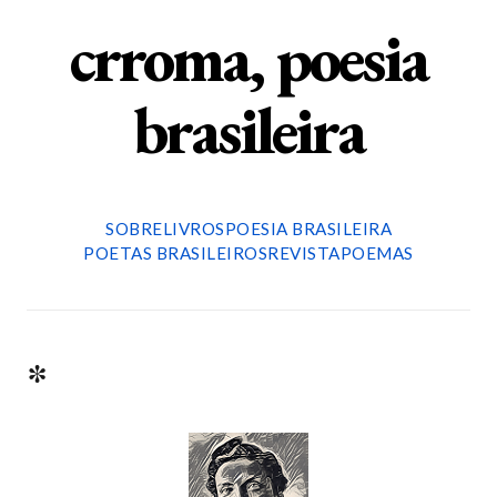
crroma, poesia
brasileira
SOBRE
LIVROS
POESIA BRASILEIRA
POETAS BRASILEIROS
REVISTA
POEMAS
*