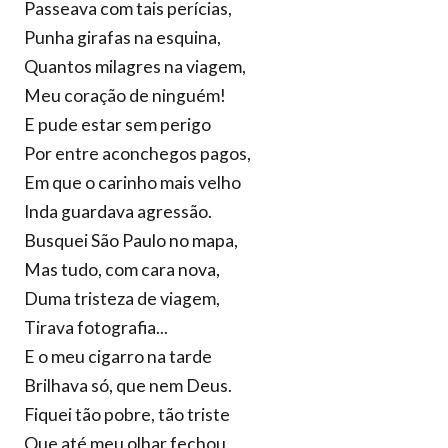
Passeava com tais perícias,
Punha girafas na esquina,
Quantos milagres na viagem,
Meu coração de ninguém!
E pude estar sem perigo
Por entre aconchegos pagos,
Em que o carinho mais velho
Inda guardava agressão.
Busquei São Paulo no mapa,
Mas tudo, com cara nova,
Duma tristeza de viagem,
Tirava fotografia...
E o meu cigarro na tarde
Brilhava só, que nem Deus.
Fiquei tão pobre, tão triste
Que até meu olhar fechou.