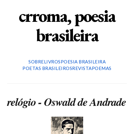
crroma, poesia
brasileira
SOBRE
LIVROS
POESIA BRASILEIRA
POETAS BRASILEIROS
REVISTA
POEMAS
relógio - Oswald de Andrade