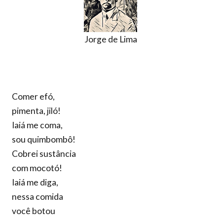
Jorge de Lima
Comer efó,
pimenta, jiló!
Iaiá me coma,
sou quimbombô!
Cobrei sustância
com mocotó!
Iaiá me diga,
nessa comida
você botou