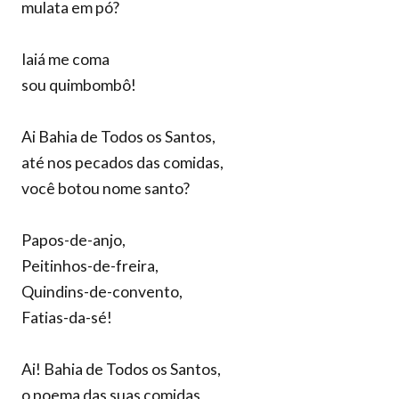
mulata em pó?
Iaiá me coma
sou quimbombô!
Ai Bahia de Todos os Santos,
até nos pecados das comidas,
você botou nome santo?
Papos-de-anjo,
Peitinhos-de-freira,
Quindins-de-convento,
Fatias-da-sé!
Ai! Bahia de Todos os Santos,
o poema das suas comidas