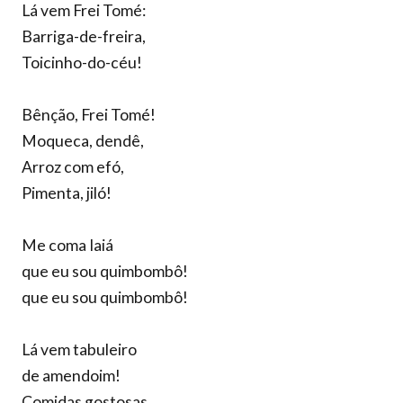
Lá vem Frei Tomé:
Barriga-de-freira,
Toicinho-do-céu!
Bênção, Frei Tomé!
Moqueca, dendê,
Arroz com efó,
Pimenta, jiló!
Me coma Iaiá
que eu sou quimbombô!
que eu sou quimbombô!
Lá vem tabuleiro
de amendoim!
Comidas gostosas