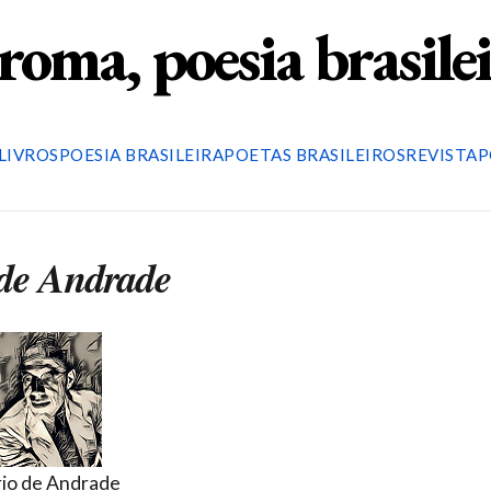
roma, poesia brasile
LIVROS
POESIA BRASILEIRA
POETAS BRASILEIROS
REVISTA
P
 de Andrade
io de Andrade