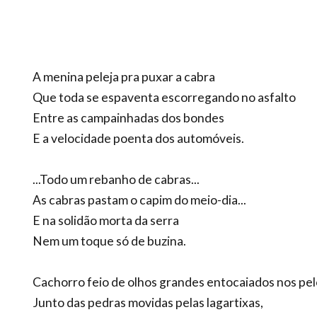
A menina peleja pra puxar a cabra
Que toda se espaventa escorregando no asfalto
Entre as campainhadas dos bondes
E a velocidade poenta dos automóveis.
...Todo um rebanho de cabras...
As cabras pastam o capim do meio-dia...
E na solidão morta da serra
Nem um toque só de buzina.
Cachorro feio de olhos grandes entocaiados nos pel
Junto das pedras movidas pelas lagartixas,