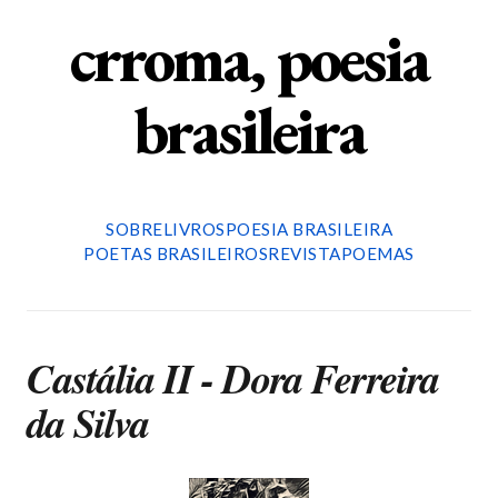
crroma, poesia
brasileira
SOBRE
LIVROS
POESIA BRASILEIRA
POETAS BRASILEIROS
REVISTA
POEMAS
Castália II - Dora Ferreira
da Silva