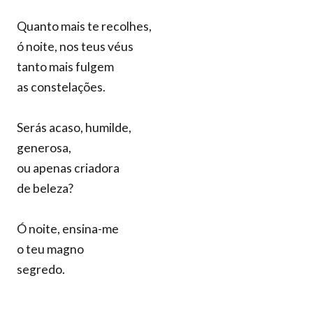
Quanto mais te recolhes,
ó noite, nos teus véus
tanto mais fulgem
as constelações.
Serás acaso, humilde,
generosa,
ou apenas criadora
de beleza?
Ó noite, ensina-me
o teu magno
segredo.