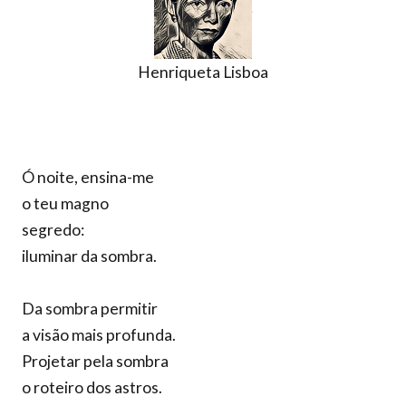
Henriqueta Lisboa
Ó noite, ensina-me
o teu magno
segredo:
iluminar da sombra.
Da sombra permitir
a visão mais profunda.
Projetar pela sombra
o roteiro dos astros.