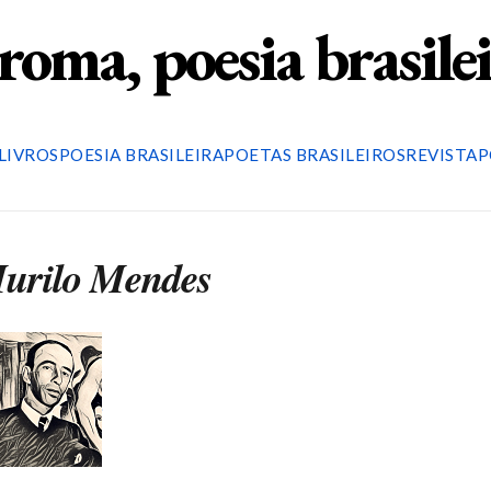
roma, poesia brasile
LIVROS
POESIA BRASILEIRA
POETAS BRASILEIROS
REVISTA
P
Murilo Mendes