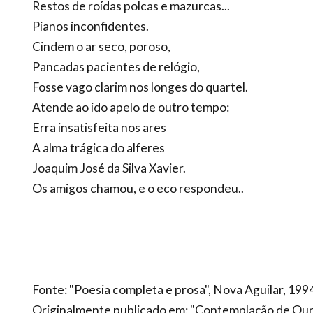
Restos de roídas polcas e mazurcas...
Pianos inconfidentes.
Cindem o ar seco, poroso,
Pancadas pacientes de relógio,
Fosse vago clarim nos longes do quartel.
Atende ao ido apelo de outro tempo:
Erra insatisfeita nos ares
A alma trágica do alferes
Joaquim José da Silva Xavier.
Os amigos chamou, e o eco respondeu..
Fonte: "Poesia completa e prosa", Nova Aguilar, 199
Originalmente publicado em: "Contemplação de Ouro