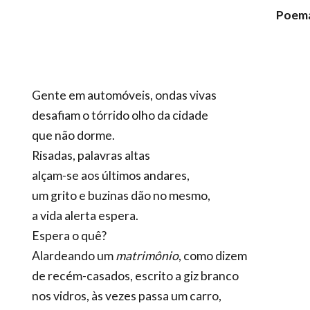
Poema
Gente em automóveis, ondas vivas
desafiam o tórrido olho da cidade
que não dorme.
Risadas, palavras altas
alçam-se aos últimos andares,
um grito e buzinas dão no mesmo,
a vida alerta espera.
Espera o quê?
Alardeando um
matrimônio
, como dizem
de recém-casados, escrito a giz branco
nos vidros, às vezes passa um carro,