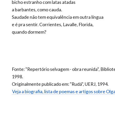
bicho estranho com latas atadas
a barbantes, como cauda.
Saudade não tem equivalência em outra língua
e é pra sentir. Corrientes, Lavalle, Florida,
quando dormem?
Fonte: "Repertório selvagem - obra reunida", Biblio
1998.
Originalmente publicado em: "Rudá", UERJ, 1994.
Veja a biografia, lista de poemas e artigos sobre Olg