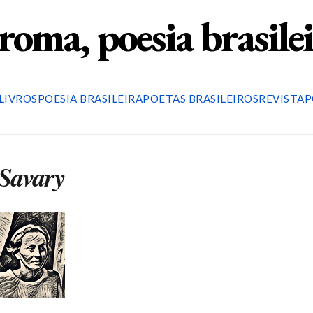
roma, poesia brasile
LIVROS
POESIA BRASILEIRA
POETAS BRASILEIROS
REVISTA
P
 Savary