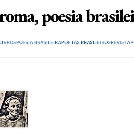
roma, poesia brasile
LIVROS
POESIA BRASILEIRA
POETAS BRASILEIROS
REVISTA
P