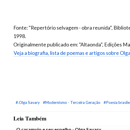
Fonte: "Repertório selvagem - obra reunida", Biblio
1998.
Originalmente publicado em: "Altaonda", Edições 
Veja a biografia, lista de poemas e artigos sobre Olg
#.Olga Savary
#Modernismo - Terceira Geração
#Poesia brasile
Leia Também
O caramujo e seu espelho - Olga Savary