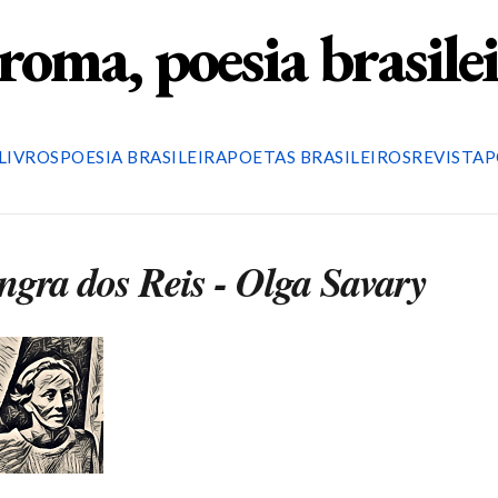
roma, poesia brasile
LIVROS
POESIA BRASILEIRA
POETAS BRASILEIROS
REVISTA
P
ngra dos Reis - Olga Savary