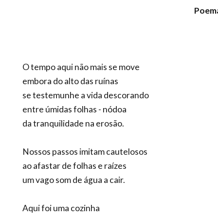
Poema
O tempo aqui não mais se move
embora do alto das ruínas
se testemunhe a vida descorando
entre úmidas folhas - nódoa
da tranquilidade na erosão.
Nossos passos imitam cautelosos
ao afastar de folhas e raízes
um vago som de água a cair.
Aqui foi uma cozinha