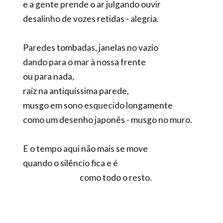
e a gente prende o ar julgando ouvir
desalinho de vozes retidas - alegria.
Paredes tombadas, janelas no vazio
dando para o mar à nossa frente
ou para nada,
raiz na antiquíssima parede,
musgo em sono esquecido longamente
como um desenho japonês - musgo no muro.
E o tempo aqui não mais se move
quando o silêncio fica e é
como todo o resto.