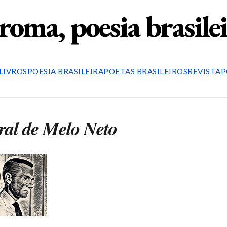
roma, poesia brasile
LIVROS
POESIA BRASILEIRA
POETAS BRASILEIROS
REVISTA
P
ral de Melo Neto