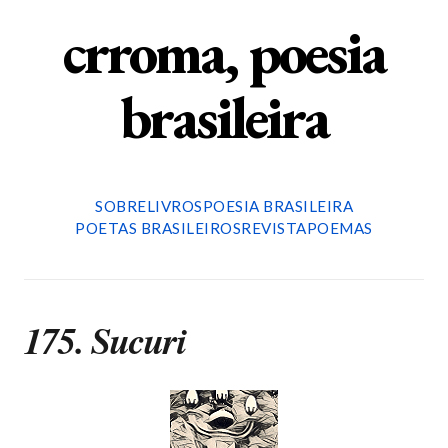
crroma, poesia
brasileira
SOBRE
LIVROS
POESIA BRASILEIRA
POETAS BRASILEIROS
REVISTA
POEMAS
175. Sucuri