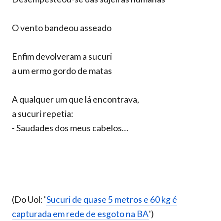
O vento bandeou asseado
Enfim devolveram a sucuri
a um ermo gordo de matas
A qualquer um que lá encontrava,
a sucuri repetia:
- Saudades dos meus cabelos…
(Do Uol: '
Sucuri de quase 5 metros e 60 kg é
capturada em rede de esgoto na BA
')