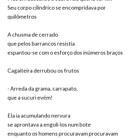
Seu corpo cilíndrico se encompridava por
quilômetros
A chusma de cerrado
que pelos barrancos resistia
espantou-se com o esforço dos inúmeros braços
Cagaiteira derrubou os frutos
- Arreda da grama, carrapato,
que a sucuri evém!
Ela ia acumulando nervura
se aprontava a engoli-los num bote
enquanto os homens procuravam procuravam