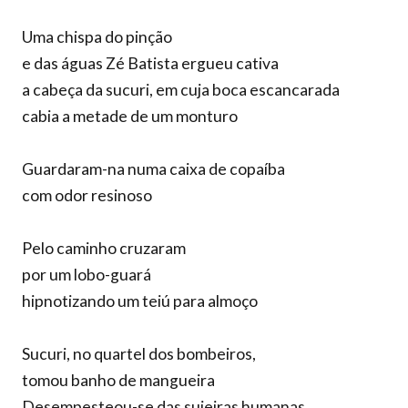
Uma chispa do pinção
e das águas Zé Batista ergueu cativa
a cabeça da sucuri, em cuja boca escancarada
cabia a metade de um monturo
Guardaram-na numa caixa de copaíba
com odor resinoso
Pelo caminho cruzaram
por um lobo-guará
hipnotizando um teiú para almoço
Sucuri, no quartel dos bombeiros,
tomou banho de mangueira
Desempesteou-se das sujeiras humanas