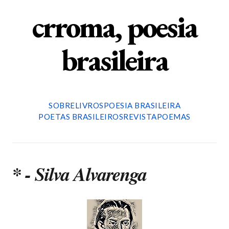
crroma, poesia
brasileira
SOBRE
LIVROS
POESIA BRASILEIRA
POETAS BRASILEIROS
REVISTA
POEMAS
* - Silva Alvarenga