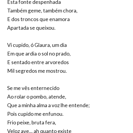
Esta fonte despenhada
Também geme, também chora,
E dos troncos que enamora
Apartada se queixou.
Vi cupido, ó Glaura, um dia
Em que ardia o sol no prado,
E sentado entre arvoredos
Mil segredos me mostrou.
Se me vês enternecido
Ao rolar o pombo, atende,
Que a minha alma a voz lhe entende;
Pois cupido me enfunou.
Frio peixe, bruta fera,
Veloz ave... ah quanto existe