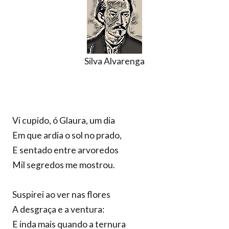
Silva Alvarenga
Vi cupido, ó Glaura, um dia
Em que ardia o sol no prado,
E sentado entre arvoredos
Mil segredos me mostrou.
Suspirei ao ver nas flores
A desgraça e a ventura:
E inda mais quando a ternura