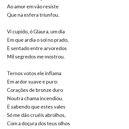
Ao amor em vão resiste
Que na esfera triunfou.
Vi cupido, ó Glaura, um dia
Em que ardia o sol no prado,
E sentado entre arvoredos
Mil segredos me mostrou.
Ternos votos ele inflama
Em ardor suave e puro:
Corações de bronze duro
Noutra chama incendiou.
E sabendo que estes vales
Só me dão cruéis abrolhos,
Com a doçura dos teus olhos