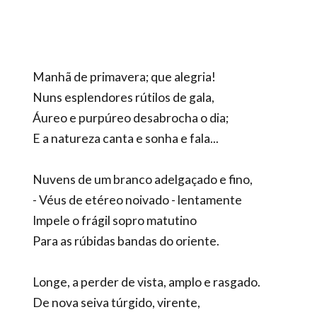
Manhã de primavera; que alegria!
Nuns esplendores rútilos de gala,
Áureo e purpúreo desabrocha o dia;
E a natureza canta e sonha e fala...
Nuvens de um branco adelgaçado e fino,
- Véus de etéreo noivado - lentamente
Impele o frágil sopro matutino
Para as rúbidas bandas do oriente.
Longe, a perder de vista, amplo e rasgado.
De nova seiva túrgido, virente,