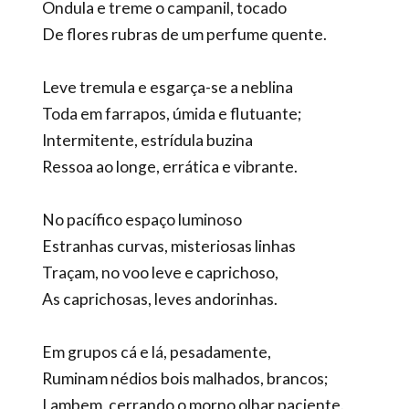
Ondula e treme o campanil, tocado
De flores rubras de um perfume quente.
Leve tremula e esgarça-se a neblina
Toda em farrapos, úmida e flutuante;
Intermitente, estrídula buzina
Ressoa ao longe, errática e vibrante.
No pacífico espaço luminoso
Estranhas curvas, misteriosas linhas
Traçam, no voo leve e caprichoso,
As caprichosas, leves andorinhas.
Em grupos cá e lá, pesadamente,
Ruminam nédios bois malhados, brancos;
Lambem, cerrando o morno olhar paciente.