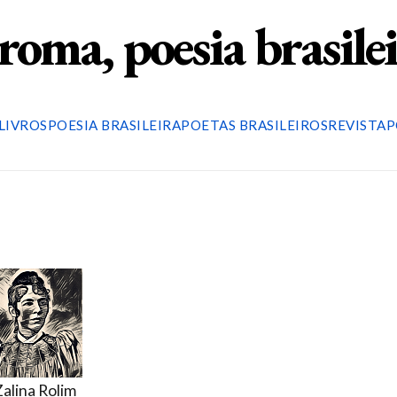
roma, poesia brasile
LIVROS
POESIA BRASILEIRA
POETAS BRASILEIROS
REVISTA
P
Zalina Rolim