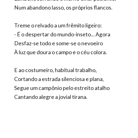
Num abandono lasso, os próprios flancos.
Treme o relvado a um frêmito ligeiro:
- É o despertar do mundo-inseto... Agora
Desfaz-se todo e some-se o nevoeiro
À luz que doura o campo e o céu colora.
E ao costumeiro, habitual trabalho,
Cortando a estrada silenciosa e plana,
Segue um campônio pelo estreito atalho
Cantando alegre a jovial tirana.