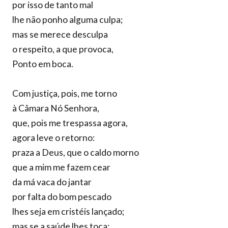
por isso de tanto mal
lhe não ponho alguma culpa;
mas se merece desculpa
o respeito, a que provoca,
Ponto em boca.
Com justiça, pois, me torno
à Câmara Nó Senhora,
que, pois me trespassa agora,
agora leve o retorno:
praza a Deus, que o caldo morno
que a mim me fazem cear
da má vaca do jantar
por falta do bom pescado
lhes seja em cristéis lançado;
mas se a saúde lhes toca: