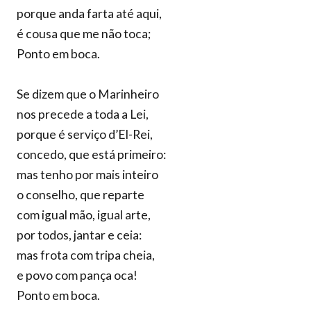
porque anda farta até aqui,
é cousa que me não toca;
Ponto em boca.
Se dizem que o Marinheiro
nos precede a toda a Lei,
porque é serviço d’El-Rei,
concedo, que está primeiro:
mas tenho por mais inteiro
o conselho, que reparte
com igual mão, igual arte,
por todos, jantar e ceia:
mas frota com tripa cheia,
e povo com pança oca!
Ponto em boca.