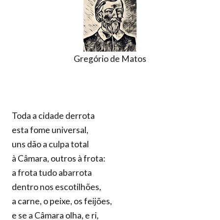
Gregório de Matos
Toda a cidade derrota
esta fome universal,
uns dão a culpa total
à Câmara, outros à frota:
a frota tudo abarrota
dentro nos escotilhões,
a carne, o peixe, os feijões,
e se a Câmara olha, e ri,