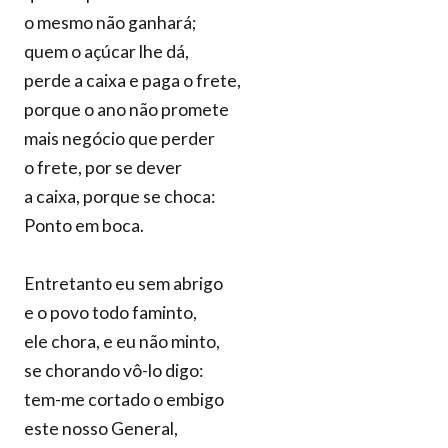
o mesmo não ganhará;
quem o açúcar lhe dá,
perde a caixa e paga o frete,
porque o ano não promete
mais negócio que perder
o frete, por se dever
a caixa, porque se choca:
Ponto em boca.
Entretanto eu sem abrigo
e o povo todo faminto,
ele chora, e eu não minto,
se chorando vô-lo digo:
tem-me cortado o embigo
este nosso General,