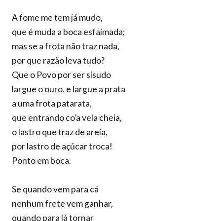
A fome me tem já mudo,
que é muda a boca esfaimada;
mas se a frota não traz nada,
por que razão leva tudo?
Que o Povo por ser sisudo
largue o ouro, e largue a prata
a uma frota patarata,
que entrando co’a vela cheia,
o lastro que traz de areia,
por lastro de açúcar troca!
Ponto em boca.
Se quando vem para cá
nenhum frete vem ganhar,
quando para lá tornar