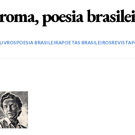
roma, poesia brasile
LIVROS
POESIA BRASILEIRA
POETAS BRASILEIROS
REVISTA
P