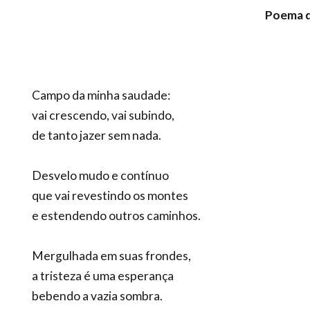
Poema d
Campo da minha saudade:
vai crescendo, vai subindo,
de tanto jazer sem nada.
Desvelo mudo e contínuo
que vai revestindo os montes
e estendendo outros caminhos.
Mergulhada em suas frondes,
a tristeza é uma esperança
bebendo a vazia sombra.