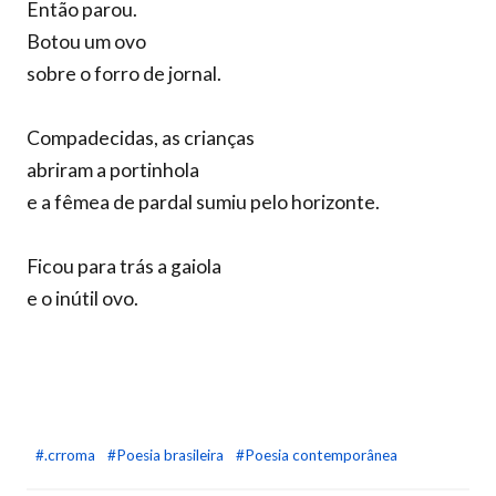
Então parou.
Botou um ovo
sobre o forro de jornal.
Compadecidas, as crianças
abriram a portinhola
e a fêmea de pardal sumiu pelo horizonte.
Ficou para trás a gaiola
e o inútil ovo.
#.crroma
#Poesia brasileira
#Poesia contemporânea