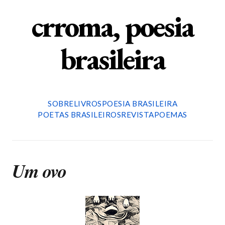
crroma, poesia
brasileira
SOBRE
LIVROS
POESIA BRASILEIRA
POETAS BRASILEIROS
REVISTA
POEMAS
Um ovo