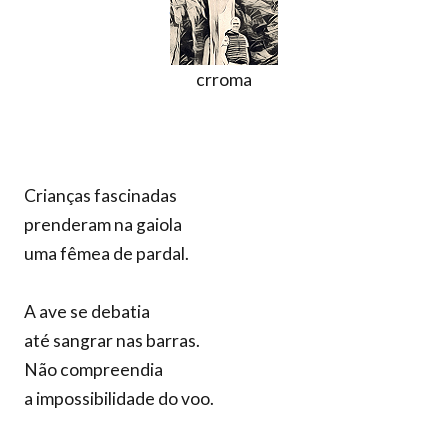
crroma
Crianças fascinadas
prenderam na gaiola
uma fêmea de pardal.
A ave se debatia
até sangrar nas barras.
Não compreendia
a impossibilidade do voo.