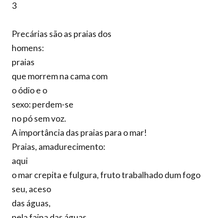
3
Precárias são as praias dos
homens:
praias
que morrem na cama com
o ódio e o
sexo: perdem-se
no pó sem voz.
A importância das praias para o mar!
Praias, amadurecimento:
aqui
o mar crepita e fulgura, fruto trabalhado dum fogo
seu, aceso
das águas,
pela faina das águas.