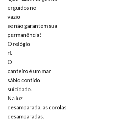
erguidos no
vazio
se não garantem sua
permanência!
O relógio
ri.
O
canteiro é um mar
sábio contido
suicidado.
Na luz
desamparada, as corolas
desamparadas.