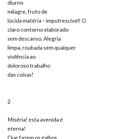
diurno
milagre, fruto de
lúcida matéria – imputrescível! O
claro contorno elaborado
sem descanso. Alegria
limpa, roubada sem qualquer
violência ao
doloroso trabalho
das coisas!
2
Miséria! esta avenida é
eterna!
Que fazem os galhos