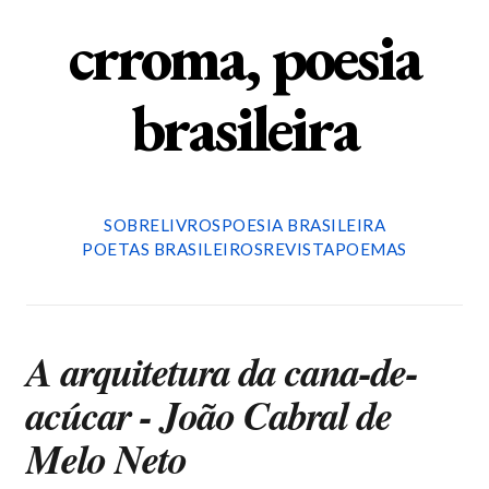
crroma, poesia
brasileira
SOBRE
LIVROS
POESIA BRASILEIRA
POETAS BRASILEIROS
REVISTA
POEMAS
A arquitetura da cana-de-
acúcar - João Cabral de
Melo Neto