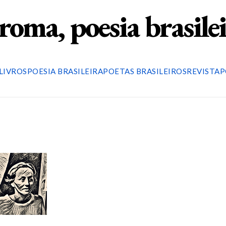
roma, poesia brasile
LIVROS
POESIA BRASILEIRA
POETAS BRASILEIROS
REVISTA
P