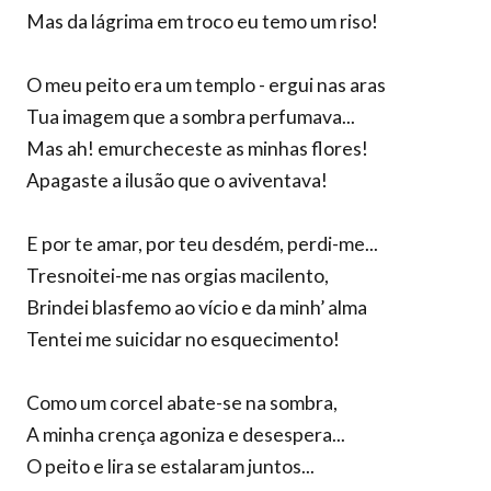
Mas da lágrima em troco eu temo um riso!
O meu peito era um templo - ergui nas aras
Tua imagem que a sombra perfumava...
Mas ah! emurcheceste as minhas flores!
Apagaste a ilusão que o aviventava!
E por te amar, por teu desdém, perdi-me...
Tresnoitei-me nas orgias macilento,
Brindei blasfemo ao vício e da minh’ alma
Tentei me suicidar no esquecimento!
Como um corcel abate-se na sombra,
A minha crença agoniza e desespera...
O peito e lira se estalaram juntos...