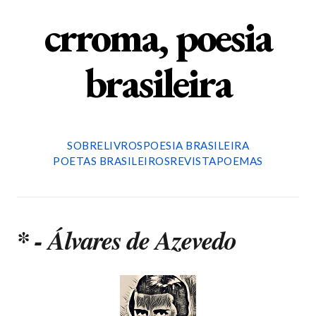
crroma, poesia
brasileira
SOBRE
LIVROS
POESIA BRASILEIRA
POETAS BRASILEIROS
REVISTA
POEMAS
* - Álvares de Azevedo