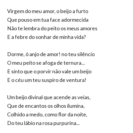
Virgem do meu amor, o beijo a furto
Que pouso em tua face adormecida
Não te lembra do peito os meus amores
E a febre do sonhar de minha vida?
Dorme, ó anjo de amor! no teu silêncio
O meu peito se afoga de ternura...
E sinto que o porvir não vale um beijo
E o céu um teu suspiro de ventura!
Um beijo divinal que acende as veias,
Que de encantos os olhos ilumina,
Colhido a medo, como flor da noite,
Do teu lábio na rosa purpurina...