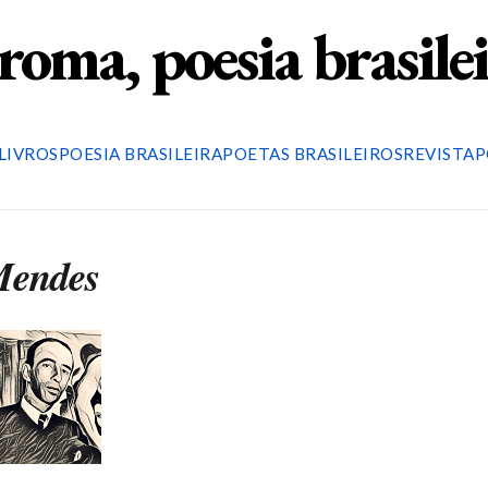
roma, poesia brasile
LIVROS
POESIA BRASILEIRA
POETAS BRASILEIROS
REVISTA
P
Mendes