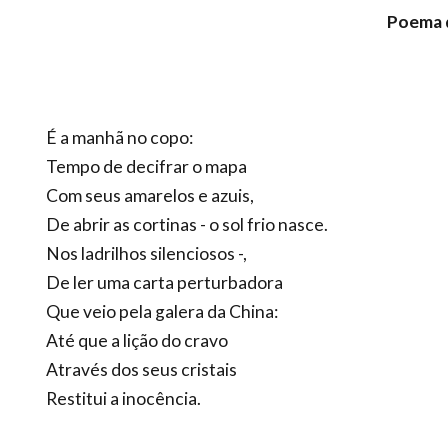
Poema 
É a manhã no copo:
Tempo de decifrar o mapa
Com seus amarelos e azuis,
De abrir as cortinas - o sol frio nasce.
Nos ladrilhos silenciosos -,
De ler uma carta perturbadora
Que veio pela galera da China:
Até que a lição do cravo
Através dos seus cristais
Restitui a inocência.