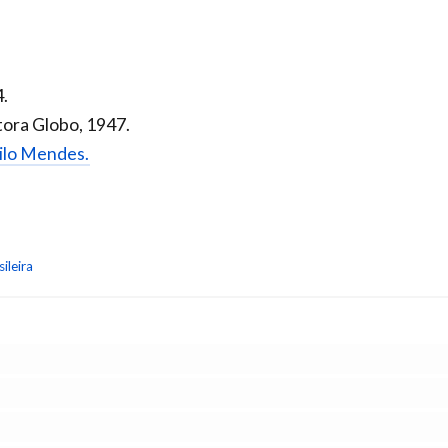
4.
tora Globo, 1947.
rilo Mendes.
ileira