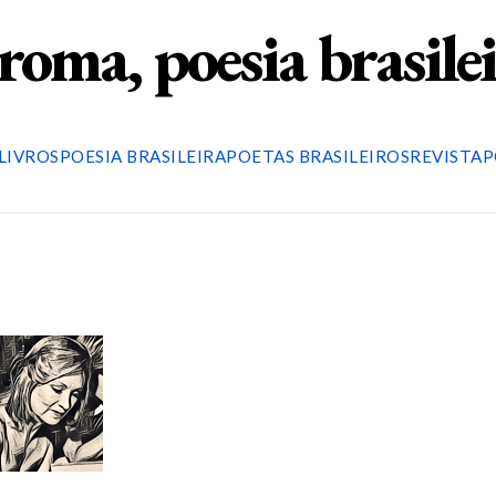
roma, poesia brasile
LIVROS
POESIA BRASILEIRA
POETAS BRASILEIROS
REVISTA
P