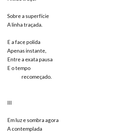
Sobre a superfície
A linha traçada.
E a face polida
Apenas instante,
Entre a exata pausa
E o tempo
recomeçado.
III
Em luz e sombra agora
A contemplada