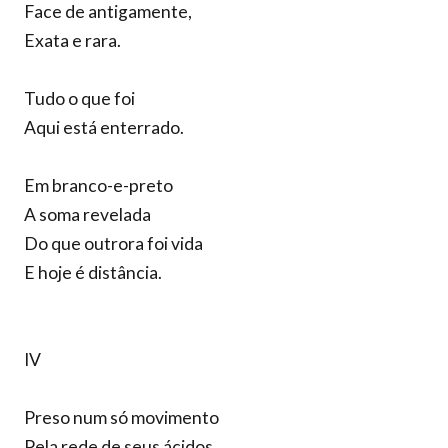
Face de antigamente,
Exata e rara.
Tudo o que foi
Aqui está enterrado.
Em branco-e-preto
A soma revelada
Do que outrora foi vida
E hoje é distância.
IV
Preso num só movimento
Pela rede de seus ácidos,