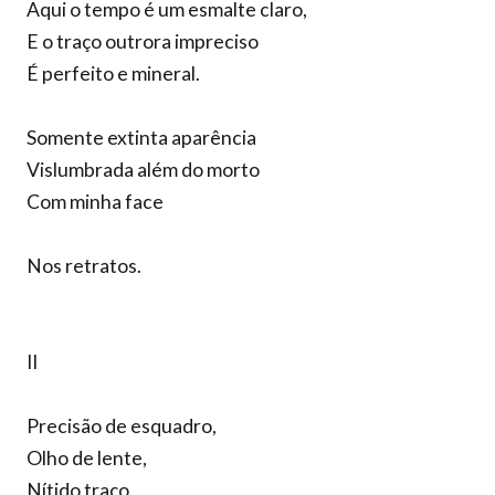
Aqui o tempo é um esmalte claro,
E o traço outrora impreciso
É perfeito e mineral.
Somente extinta aparência
Vislumbrada além do morto
Com minha face
Nos retratos.
II
Precisão de esquadro,
Olho de lente,
Nítido traço.