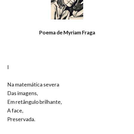
Poema de Myriam Fraga
I
Na matemática severa
Das imagens,
Em retângulo brilhante,
A face,
Preservada.