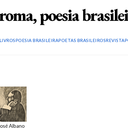
roma, poesia brasile
LIVROS
POESIA BRASILEIRA
POETAS BRASILEIROS
REVISTA
P
José Albano