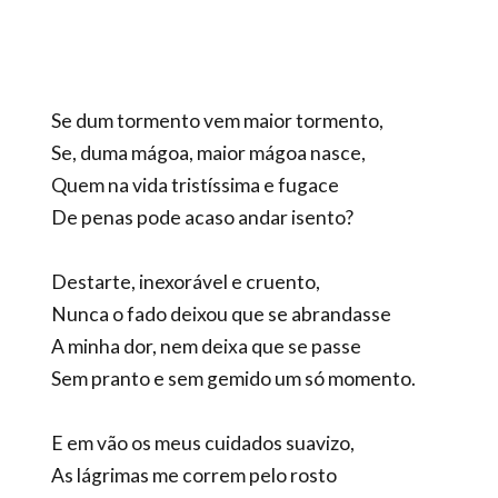
Se dum tormento vem maior tormento,
Se, duma mágoa, maior mágoa nasce,
Quem na vida tristíssima e fugace
De penas pode acaso andar isento?
Destarte, inexorável e cruento,
Nunca o fado deixou que se abrandasse
A minha dor, nem deixa que se passe
Sem pranto e sem gemido um só momento.
E em vão os meus cuidados suavizo,
As lágrimas me correm pelo rosto