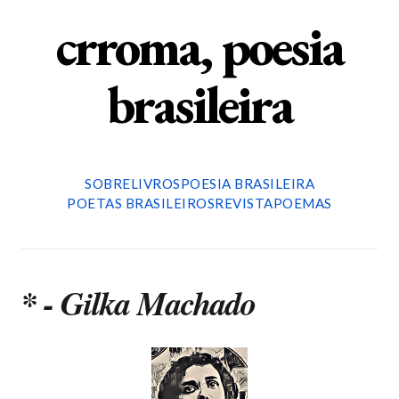
crroma, poesia
brasileira
SOBRE
LIVROS
POESIA BRASILEIRA
POETAS BRASILEIROS
REVISTA
POEMAS
* - Gilka Machado