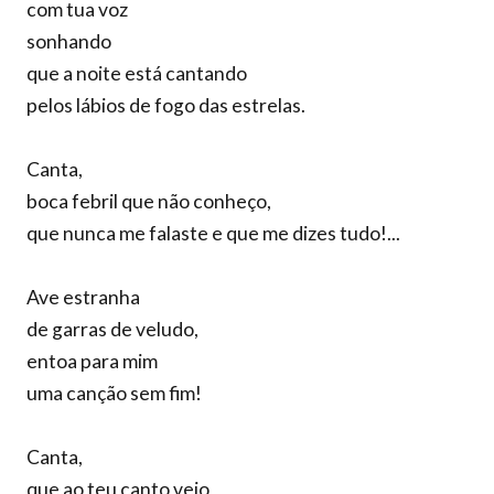
com tua voz
sonhando
que a noite está cantando
pelos lábios de fogo das estrelas.
Canta,
boca febril que não conheço,
que nunca me falaste e que me dizes tudo!...
Ave estranha
de garras de veludo,
entoa para mim
uma canção sem fim!
Canta,
que ao teu canto vejo