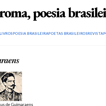
roma, poesia brasile
LIVROS
POESIA BRASILEIRA
POETAS BRASILEIROS
REVISTA
P
araens
us de Guimaraens