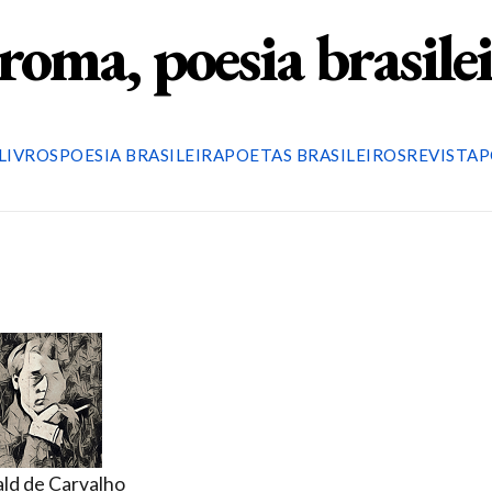
roma, poesia brasile
LIVROS
POESIA BRASILEIRA
POETAS BRASILEIROS
REVISTA
P
ld de Carvalho