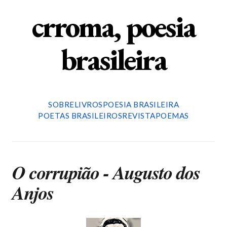
crroma, poesia
brasileira
SOBRE
LIVROS
POESIA BRASILEIRA
POETAS BRASILEIROS
REVISTA
POEMAS
O corrupião - Augusto dos
Anjos