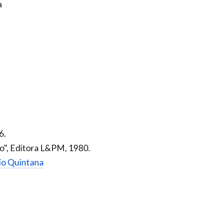
a
6.
o", Editora L&PM, 1980.
rio Quintana