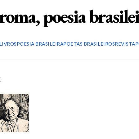
roma, poesia brasile
LIVROS
POESIA BRASILEIRA
POETAS BRASILEIROS
REVISTA
P
a