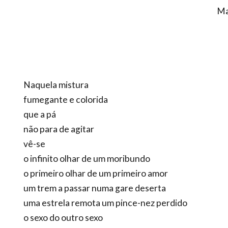
Ma
Naquela mistura
fumegante e colorida
que a pá
não para de agitar
vê-se
o infinito olhar de um moribundo
o primeiro olhar de um primeiro amor
um trem a passar numa gare deserta
uma estrela remota um pince-nez perdido
o sexo do outro sexo