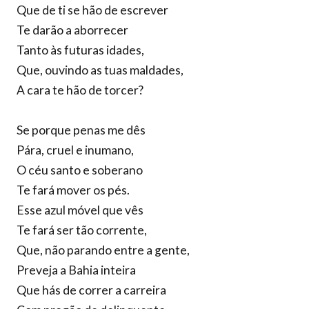
Que de ti se hão de escrever
Te darão a aborrecer
Tanto às futuras idades,
Que, ouvindo as tuas maldades,
A cara te hão de torcer?
Se porque penas me dês
Pára, cruel e inumano,
O céu santo e soberano
Te fará mover os pés.
Esse azul móvel que vês
Te fará ser tão corrente,
Que, não parando entre a gente,
Preveja a Bahia inteira
Que hás de correr a carreira