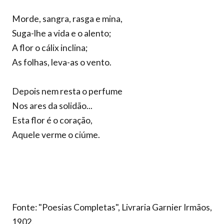
Morde, sangra, rasga e mina,
Suga-lhe a vida e o alento;
A flor o cálix inclina;
As folhas, leva-as o vento.
Depois nem resta o perfume
Nos ares da solidão...
Esta flor é o coração,
Aquele verme o ciúme.
Fonte: "Poesias Completas", Livraria Garnier Irmãos,
1902.