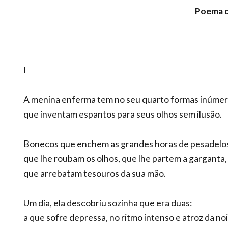
Poema d
I
A menina enferma tem no seu quarto formas inúme
que inventam espantos para seus olhos sem ilusão.
Bonecos que enchem as grandes horas de pesadelo
que lhe roubam os olhos, que lhe partem a garganta,
que arrebatam tesouros da sua mão.
Um dia, ela descobriu sozinha que era duas:
a que sofre depressa, no ritmo intenso e atroz da noi