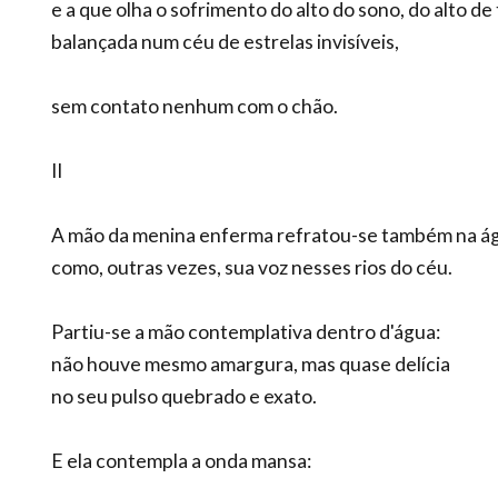
e a que olha o sofrimento do alto do sono, do alto de
balançada num céu de estrelas invisíveis,
sem contato nenhum com o chão.
II
A mão da menina enferma refratou-se também na á
como, outras vezes, sua voz nesses rios do céu.
Partiu-se a mão contemplativa dentro d'água:
não houve mesmo amargura, mas quase delícia
no seu pulso quebrado e exato.
E ela contempla a onda mansa: