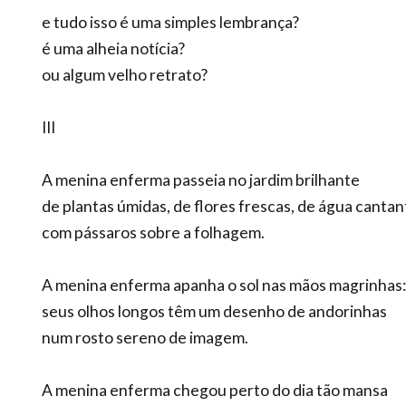
e tudo isso é uma simples lembrança?
é uma alheia notícia?
ou algum velho retrato?
III
A menina enferma passeia no jardim brilhante
de plantas úmidas, de flores frescas, de água cantan
com pássaros sobre a folhagem.
A menina enferma apanha o sol nas mãos magrinhas:
seus olhos longos têm um desenho de andorinhas
num rosto sereno de imagem.
A menina enferma chegou perto do dia tão mansa