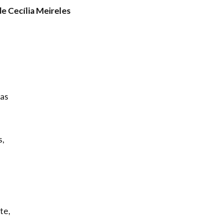
e Cecília Meireles
ras
s,
te,