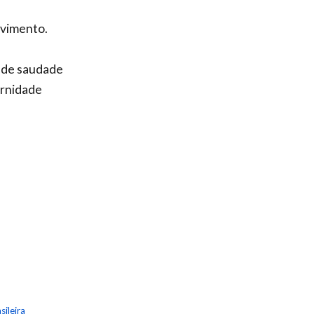
ovimento.
o de saudade
ernidade
sileira