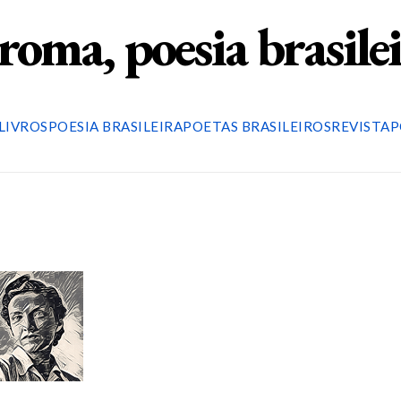
roma, poesia brasile
LIVROS
POESIA BRASILEIRA
POETAS BRASILEIROS
REVISTA
P