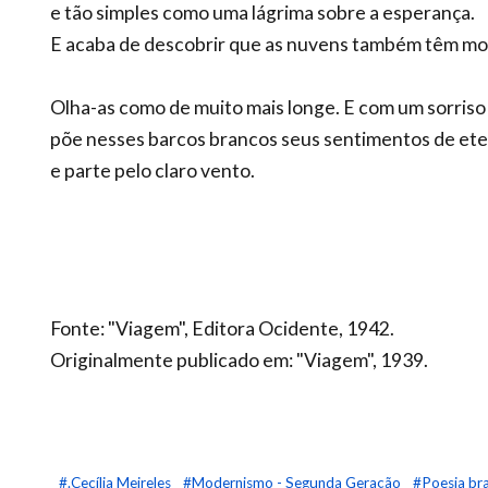
e tão simples como uma lágrima sobre a esperança.
E acaba de descobrir que as nuvens também têm m
Olha-as como de muito mais longe. E com um sorris
põe nesses barcos brancos seus sentimentos de et
e parte pelo claro vento.
Fonte: "Viagem", Editora Ocidente, 1942.
Originalmente publicado em: "Viagem", 1939.
#.Cecília Meireles
#Modernismo - Segunda Geração
#Poesia bra