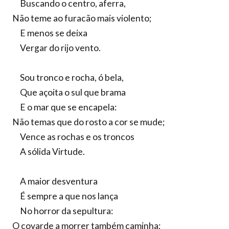
Buscando o centro, aferra,
Não teme ao furacão mais violento;
E menos se deixa
Vergar do rijo vento.
Sou tronco e rocha, ó bela,
Que açoita o sul que brama
E o mar que se encapela:
Não temas que do rosto a cor se mude;
Vence as rochas e os troncos
A sólida Virtude.
A maior desventura
É sempre a que nos lança
No horror da sepultura:
O covarde a morrer também caminha;