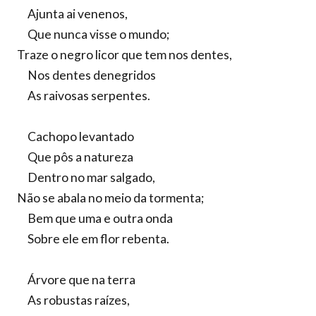
Ajunta ai venenos,
Que nunca visse o mundo;
Traze o negro licor que tem nos dentes,
Nos dentes denegridos
As raivosas serpentes.
Cachopo levantado
Que pôs a natureza
Dentro no mar salgado,
Não se abala no meio da tormenta;
Bem que uma e outra onda
Sobre ele em flor rebenta.
Árvore que na terra
As robustas raízes,