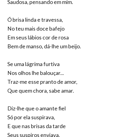
Saudosa, pensando em mim.
Ó brisa linda e travessa,
No teu mais doce bafejo
Em seus lábios cor de rosa
Bem de manso, dá-lhe um beijo.
Se uma lágrima furtiva
Nos olhos lhe balouçar...
Traz-me esse pranto de amor,
Que quem chora, sabe amar.
Diz-lhe que o amante fiel
Só por ela suspirava,
E que nas brisas da tarde
Seus suspiros enviava.