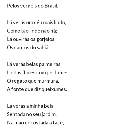
Pelos vergéis do Brasil.
Lá verás um céu mais lindo,
Como tão lindo não há;
Lá ouvirás os gorjeios,
Os cantos do sabiá.
Lá verás belas palmeiras,
Lindas flores com perfumes,
O regato que murmura,
A fonte que diz queixumes.
Lá verás a minha bela
Sentada no seu jardim,
Na mão encostada a face,