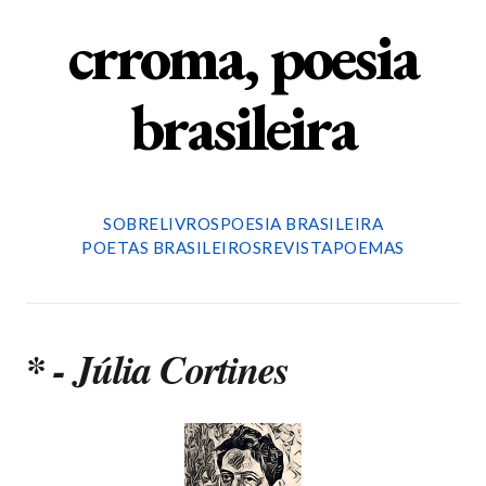
crroma, poesia
brasileira
SOBRE
LIVROS
POESIA BRASILEIRA
POETAS BRASILEIROS
REVISTA
POEMAS
* - Júlia Cortines